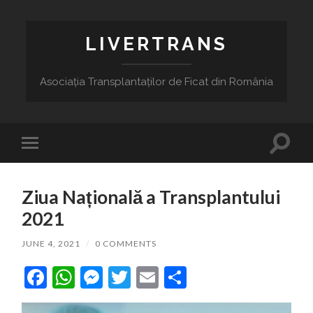
LIVERTRANS
Asociația Transplantaților de Ficat din România
Toggle
Toggle
search
mobile
field
menu
Ziua Națională a Transplantului
2021
JUNE 4, 2021
/
0 COMMENTS
Facebook
WhatsApp
Messenger
Twitter
Email
Share