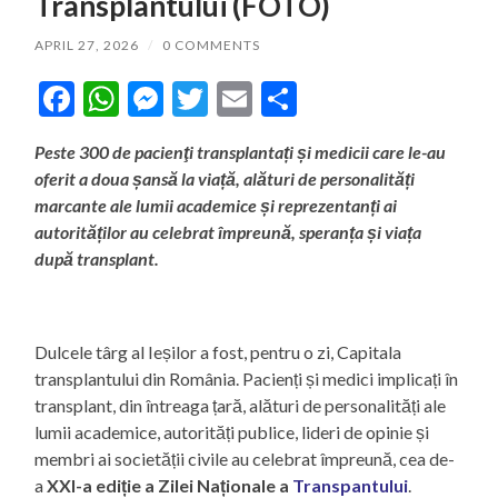
Transplantului (FOTO)
APRIL 27, 2026
/
0 COMMENTS
Facebook
WhatsApp
Messenger
Twitter
Email
Share
Peste 300 de pacienţi transplantați și medicii care le-au
oferit a doua șansă la viață, alături de
personalități
marcante ale lumii academice și reprezentanți ai
autorităților au celebrat împreună, speranța și viața
după transplant.
Dulcele târg al Ieșilor a fost, pentru o zi, Capitala
transplantului din România. Pacienți și medici implicați în
transplant, din întreaga țară, alături de personalități ale
lumii academice, autorități publice, lideri de opinie și
membri ai societății civile au celebrat împreună, cea de-
a
XXI-a ediție a Zilei Naționale a
Transpantului
.