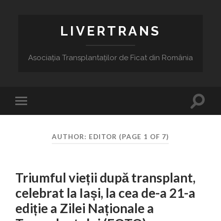
LIVERTRANS
Asociația Transplantaților de Ficat din România
Toggle
Toggle
search
mobile
field
menu
AUTHOR:
EDITOR
(PAGE 1 OF 7)
Triumful vieții după transplant,
celebrat la Iași, la cea de-a 21-a
ediție a Zilei Naționale a