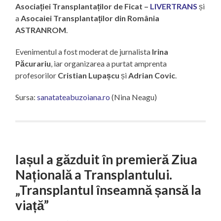
Asociației Transplantaților de Ficat –
LIVERTRANS
și
a
Asocaiei Transplantaților din România
ASTRANROM
.
Evenimentul a fost moderat de jurnalista
Irina
Păcurariu
, iar organizarea a purtat amprenta
profesorilor
Cristian Lupașcu
și
Adrian Covic
.
Sursa:
sanatateabuzoiana.ro
(Nina Neagu)
Iașul a găzduit în premieră Ziua
Națională a Transplantului.
„Transplantul înseamnă șansă la
viață”