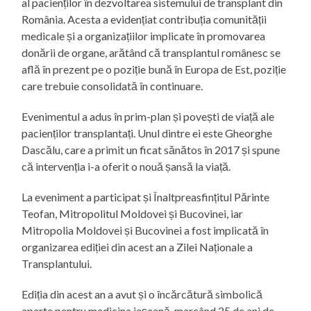
al pacienților în dezvoltarea sistemului de transplant din
România. Acesta a evidențiat contribuția comunității
medicale și a organizațiilor implicate în promovarea
donării de organe, arătând că transplantul românesc se
află în prezent pe o poziție bună în Europa de Est, poziție
care trebuie consolidată în continuare.
Evenimentul a adus în prim-plan și povești de viață ale
pacienților transplantați. Unul dintre ei este Gheorghe
Dascălu, care a primit un ficat sănătos în 2017 și spune
că intervenția i-a oferit o nouă șansă la viață.
La eveniment a participat și Înaltpreasfințitul Părinte
Teofan, Mitropolitul Moldovei și Bucovinei, iar
Mitropolia Moldovei și Bucovinei a fost implicată în
organizarea ediției din acest an a Zilei Naționale a
Transplantului.
Ediția din acest an a avut și o încărcătură simbolică
aparte pentru medicina ieșeană, marcând 25 de ani de