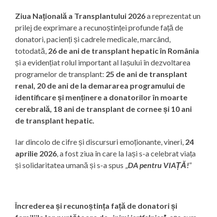
Ziua Națională a Transplantului 2026
a reprezentat un
prilej de exprimare a recunoștinței profunde față de
donatori, pacienți și cadrele medicale, marcând,
totodată,
26 de ani de transplant hepatic în România
și a evidențiat rolul important al Iașului în dezvoltarea
programelor de transplant:
25 de ani de transplant
renal, 20 de ani de la demararea programului de
identificare și menținere a donatorilor în moarte
cerebrală, 18 ani de transplant de cornee și 10 ani
de transplant hepatic.
Iar dincolo de cifre și discursuri emoționante, vineri,
24
aprilie 2026
, a fost ziua în care la Iași s-a celebrat viața
și solidaritatea umană și s-a spus „
DA pentru VIAȚĂ!
”
Încrederea și recunoștința față de donatori și