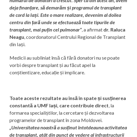
numărul de donatori a crescut. Sper ca din acest an, avem
deja finanțare, să demarăm și programul de transplant
de cord la Iași. Este o mare realizare, devenim al doilea
centru din țară unde se efectuează toate tipurile de
transplant, mai puțin cel pulmonar”
, a afirmat
dr. Raluca
Neagu
, coordonatorul Centrului Regional de Transplant
din Iași.
Medicii au subliniat însă că fără donatori nu se poate
vorbi despre transplant și au făcut apel la
conștientizare, educație și implicare.
Toate aceste rezultate au însă în spate și susținerea
constantă a UMF Iași, care contribuie direct
, la
formarea specialiștilor, la cercetare și dezvoltarea
programelor de transplant în zona Moldovei.
„Universitatea noastră a susținut întotdeauna activitatea
de transplant, atât din punct de vedere al infrastructurii