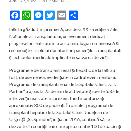
APRIL 27, 2026
/
0 COMMENTS
Facebook
WhatsApp
Messenger
Twitter
Email
Share
Iașul a găzduit, în premieră, cea de-a XXI-a ediție a Zilei
Naționale a Transplantului, un eveniment dedicat
progreselor realizate în transplantologia românească și
recunoașterii rolului donatorilor, pacienților transplantați
și echipelor medicale implicate în salvarea de vieți.
Programele de transplant renal și hepatic de la Iași au
fost, de asemenea, evidențiate în cadrul evenimentului.
Programul de transplant renal de la Spitalul Clinic „C.I.
Parhon” a ajuns la 25 de ani de activitate și peste 550 de
intervenții realizate, în prezent fiind monitorizați
aproximativ 800 de pacienți. În paralel, programul de
transplant hepatic de la Spitalul Clinic Județean de
Urgență „Sf. Spiridon”, inițiat în 2016, continuă să se
dezvolte, în condițiile în care aproximativ 100 de pacienți