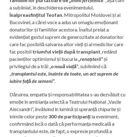
familiile lor purtătoare de „
inimi jertfelnice
”
, așa cum
a subliniat, în deschiderea evenimentului,
Înalpreasfințitul Teofan
, Mitropolitul Moldovei și al
Bucovinei, a cărei voce a adus un omagiu emoționant
donatorilor și familiilor acestora. Înaltul prelat a
evidențiat gestul suprem de generozitate al donatorilor
care fac posibilă salvarea altor vieți și al medicilor care
fac posibil
triumful vieții după transplant
, redând
pacienților optimismul și bucuria
„renașterii”
și
privilegiul de a trăi „
o nouă viață”
, subliniind că
„
transplantul este, înainte de toate, un act suprem de
iubire față de semeni”
.
Dăruirea, empatia și responsabilitatea s-au dezvăluit cu
emoție în ambianța selectă a Teatrului Național „Vasile
Alecsandri”, învăluind în lumină și speranță chipurile și
inimile celor peste
300 de participanți
la eveniment,
confirmând încă o dată că performanța medicală a
transplantului este, de fapt, o expresie profundă a