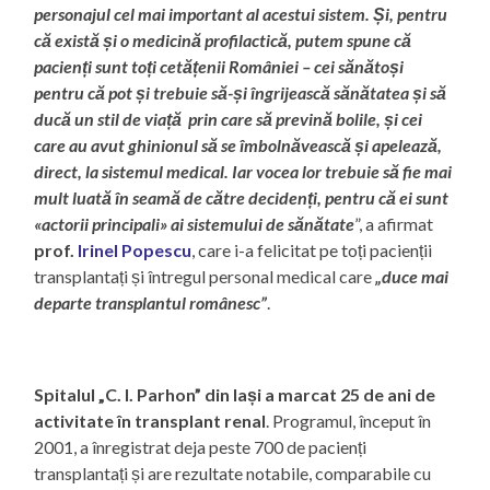
personajul cel mai important al acestui sistem. Și, pentru
că există și o medicină profilactică, putem spune că
pacienți sunt toți cetățenii României – cei sănătoși
pentru că pot și trebuie să-și îngrijească sănătatea și să
ducă un stil de viață prin care să prevină bolile, și cei
care au avut ghinionul să se îmbolnăvească și apelează,
direct, la sistemul medical. Iar vocea lor trebuie să fie mai
mult luată în seamă de către decidenți, pentru că ei sunt
«actorii principali» ai sistemului de sănătate
”, a afirmat
prof.
Irinel Popescu
, care i-a felicitat pe toți pacienții
transplantați și întregul personal medical care
„duce mai
departe transplantul românesc”
.
Spitalul „C. I. Parhon” din Iași a marcat 25 de ani de
activitate în transplant renal
. Programul, început în
2001, a înregistrat deja peste 700 de pacienți
transplantați și are rezultate notabile, comparabile cu