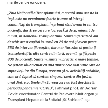
marile centre europene.
„Ziua Națională a Transplantului, marcată anul acesta la
Iași, este un eveniment foarte frumos al întregii
comunități de transplant. În primul rând avem în centru
pacienții, dar și pe cei care lucrează zi de zi, minunt de
minut, în domeniul transplantului. Suntem fericiți că am
deschis acest capitol în urmă cu 25 de ani și avem peste
550 de intervenții reușite, dar monitorizăm și pacienți
transplantați în alte centre din țară, avem în grijă peste
800 de pacienți. Suntem, suntem, practic, o mare familie.
Ne putem lăuda chiar cu una dintre cele mai bune rate de
supraviețuire din Europa, precum și cu activități notabile,
cum ar fi faptul că suntem singurul centru din țară și
unul dintre puținele din Europa care au fost deschise în
perioada pandemiei COVID
”, a afirmat
prof. dr. Adrian
Covic
, coordonator Centrul de Prelevare Multiorgan și
Transplant Hepatic de la Spitalul „Sf. Spiridon” Iași.