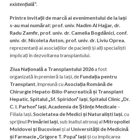
existențială”
.
Printre invitații de marcă ai evenimentului de la Iași
s-au mai numărat: prof. univ. Nadim Al Hajjar, dr.
Radu Zamfir, prof. univ. dr. Camelia Bogdănici, conf.
univ. dr. Nicoleta Anton, prof. univ. dr. Liviu Oprea
,
reprezentanți ai asociațiilor de pacienți și alți specialiști
implicați în dezvoltarea transplantului.
Ziua Națională a Transplantului 2026
a fost
organizată în premieră la Iași, de
Fundația pentru
Transplant
, împreună cu
Asociația Română de
Chirurgie Hepato-Bilio-Pancreatică și Transplant
Hepatic
,
Spitalul „Sf. Spiridon” Iași
,
Spitalul Clinic „Dr.
C. I. Parhon” Iași
,
Academia de Științe Medicale
–
Filiala Iași,
Societatea de Medici și Naturaliști Iași
, cu
sprijinul
Primăriei Iași
, sub înaltul atronaj al
Mitropoliei
Moldovei și Bucovinei
și al
Universității de Medicină
și Farmacie „Grigore T. Popa” Iași
și cu implicarea