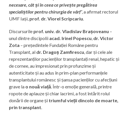
necesare, cât și în ceea ce privește pregătirea
specialiștilor pentru chirurgia de vârf
”, a afirmat rectorul
UMF Iași,
prof. dr. Viorel Scripcariu
.
Discursurile
prof. univ. dr. Vladislav Brașoveanu
–
unul dintre discipolii
acad. Irinel Popescu
,
dr. Victor
Zota
– președintele Fundației Române pentru
Transplant, al
dr. Dragoș Zamfirescu
, dar și cele ale
reprezentanților pacienților transplantați renal, hepatic și
de cornee, au impresionat prin profunzime și
autenticitate și au adus în prim-plan performanțele
transplantului românesc și șansa pacienților cu afecțiuni
grave la
o nouă viață
. Într-o emoție generală, printre
ropote de aplauze și chiar lacrimi, a fost întărit rolul
donării de organe și
triumful vieții dincolo de moarte,
prin transplant
.