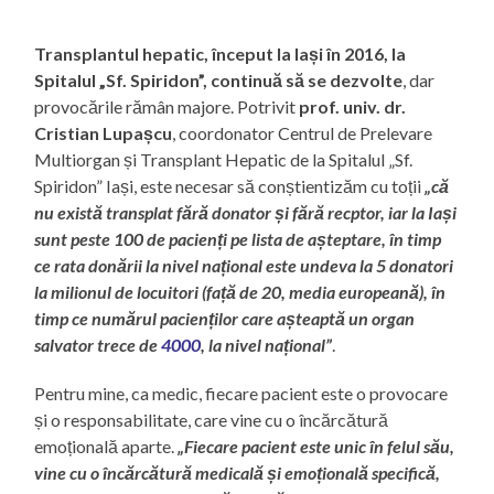
Transplantul hepatic, început la Iași în 2016, la
Spitalul „Sf. Spiridon”, continuă să se dezvolte
, dar
provocările rămân majore. Potrivit
prof. univ. dr.
Cristian Lupașcu
, coordonator Centrul de Prelevare
Multiorgan și Transplant Hepatic de la Spitalul „Sf.
Spiridon” Iași, este necesar să conștientizăm cu toții
„că
nu există transplat fără donator și fără recptor, iar la Iași
sunt peste 100 de pacienți pe lista de așteptare, în timp
ce rata donării la nivel național este undeva la 5 donatori
la milionul de locuitori (față de 20, media europeană), în
timp ce numărul pacienților care așteaptă un organ
salvator trece de
4000
, la nivel național”
.
Pentru mine, ca medic, fiecare pacient este o provocare
și o responsabilitate, care vine cu o încărcătură
emoțională aparte.
„Fiecare pacient este unic în felul său,
vine cu o încărcătură medicală și emoțională specifică,