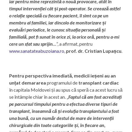
iar pentru mine reprezintă o nouă provocare, atât în
timpul intervenției cât și post-operator. Se creează astfel
o relație specială cu fiecare pacient, îl simt ca pe un
membru al familiei, iar dincolo de monitorizare și
evaluări periodice, le cunosc situația personală și
familială, pot fi sunat în orice zi, la orice oră, pentru a-mi
cere un sfat sau sprijin…
”, a afirmat, pentru
www.sanatateabuzoiana.ro
,
prof. dr. Cristian Lupașcu
.
Pentru perspectiva imediată, medicii ieșeni au an
unțat demararea
programului de
transplant cardiac
în capitala Moldovei și au spus că speră ca acest lucru să
se întâmple chiar în acest an. „
Faptul că am fost acreditați
pe parcursul timpului pentru a efectua diverse tipuri de
transplant, înseamnă că și evoluția transplantului a fost
una bună, cu un număr destul de mare de intervenții
chirurgicale din toate categoriile și, în fiecare an,