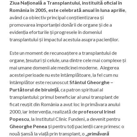
Ziua Națională a Transplantului, instituită oficial în
România în 2005, este celebrată anual în luna aprilie
,
având ca obiectiv principal conștientizarea și
promovarea importanței donării de organe și de a
evidenția eforturile și progresele în domeniul
transplantului și impactul acestuia asupra pacienților.
Este un moment de recunoaștere a transplantului de
organe, țesuturi și celule, una dintre cele mai complexe și
mai umane domenii ale medicinei moderne. Alegerea
acestei perioade nu este întâmplătoare, la fel cum nu
întâmplător este recunoscut
Sfântul Gheorghe –
Purtătorul de biruință
, ca patron spiritual al
transplantului: primul beneficiar al unui transplant de
ficat reușit din România a avut loc în primăvara anului
2000, iar intervenția, realizată de
profesorul Irinel
Popescu
, la Institutul Clinic Fundeni, a devenit pentru
Gheorghe Penea
și pentru toți pacienții care primesc o
nouă șansă la viață prin transplant, o
„primăvară