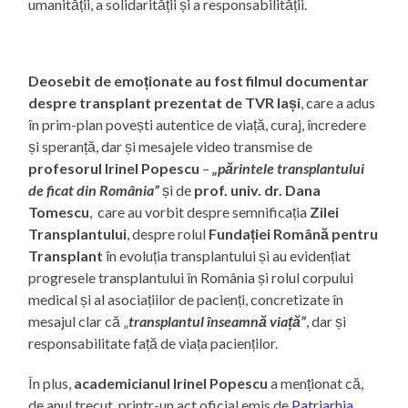
umanității, a solidarității și a responsabilității.
Deosebit de emoționate au fost filmul documentar
despre transplant prezentat de TVR Iași
, care a adus
în prim-plan povești autentice de viață, curaj, încredere
și speranță, dar și mesajele video transmise de
profesorul Irinel Popescu
–
„părintele transplantului
de ficat din România”
și de
prof. univ. dr. Dana
Tomescu
, care au vorbit despre semnificația
Zilei
Transplantului
, despre rolul
Fundației Română pentru
Transplant
în evoluția transplantului și au evidențiat
progresele transplantului în România și rolul corpului
medical și al asociațiilor de pacienți, concretizate în
mesajul clar că „
transplantul înseamnă viață”
, dar și
responsabilitate față de viața pacienților.
În plus,
academicianul Irinel Popescu
a menționat că,
de anul trecut, printr-un act oficial emis de
Patriarhia