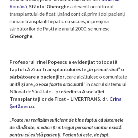
Română
,
Sfântul Gheorghe
a devenit ocrotitorul
transplantului de ficat, ținând cont că primii doi pacienți
români transplanți hepatic cu succes, în preajma
sărbătorilor de Paști ale anului 2000, se numesc
Gheorghe
.
Profesorul Irinel Popescu a evidențiat totodată
faptul că Ziua Transplantului este „
în primul rând
” o
sărbătoare a pacienților
, care alcătuiesc o comunitate
unită și are
„o voce foarte articulată
” în cadrul sistemului
Nțional de Sănătate –
președinta Asociației
Transplantaților de Ficat – LIVERTRANS, dr.
Crina
Șefănescu
.
„Poate nu realizăm suficient de bine faptul că sistemele
de sănătate, medicii și întregul personal sanitar există
pentru că există pacienți. Pacientul este, de fapt,